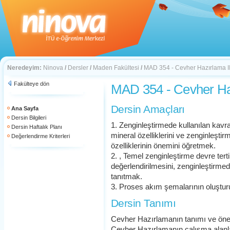
Neredeyim:
Ninova
/
Dersler
/
Maden Fakültesi
/
MAD 354 - Cevher Hazırlama I
Fakülteye dön
MAD 354 - Cevher Haz
Dersin Amaçları
Ana Sayfa
Dersin Bilgileri
1. Zenginleştirmede kullanılan kavr
Dersin Haftalık Planı
mineral özelliklerini ve zenginleşt
Değerlendirme Kriterleri
özelliklerinin önemini öğretmek.
2. , Temel zenginleştirme devre terti
değerlendirilmesini, zenginleştirmed
tanıtmak.
3. Proses akım şemalarının oluştu
Dersin Tanımı
Cevher Hazırlamanın tanımı ve öne
Cevher Hazırlamanın çalışma alanl