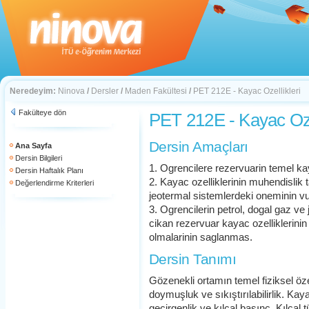
Neredeyim:
Ninova
/
Dersler
/
Maden Fakültesi
/
PET 212E - Kayac Ozellikleri
Fakülteye dön
PET 212E - Kayac Ozel
Dersin Amaçları
Ana Sayfa
Dersin Bilgileri
1. Ogrencilere rezervuarin temel kaya
Dersin Haftalık Planı
2. Kayac ozelliklerinin muhendislik 
Değerlendirme Kriterleri
jeotermal sistemlerdeki oneminin v
3. Ogrencilerin petrol, dogal gaz ve
cikan rezervuar kayac ozelliklerini
olmalarinin saglanmas.
Dersin Tanımı
Gözenekli ortamın temel fiziksel özell
doymuşluk ve sıkıştırılabilirlik. Kaya
geçirgenlik ve kılcal basınç. Kılcal