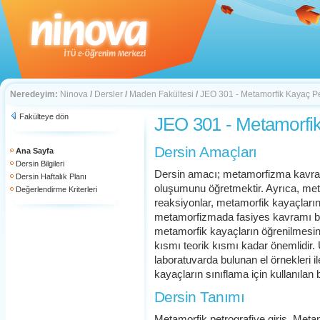
Neredeyim:
Ninova
/
Dersler
/
Maden Fakültesi
/
JEO 301 - Metamorfik Kayaç Pe
Fakülteye dön
JEO 301 - Metamorfik
Dersin Amaçları
Ana Sayfa
Dersin Bilgileri
Dersin amacı; metamorfizma kavra
Dersin Haftalık Planı
oluşumunu öğretmektir. Ayrıca, me
Değerlendirme Kriterleri
reaksiyonlar, metamorfik kayaçların d
metamorfizmada fasiyes kavramı bu
metamorfik kayaçların öğrenilmesin
kısmı teorik kısmı kadar önemlidir.
laboratuvarda bulunan el örnekleri il
kayaçların sınıflama için kullanılan b
Dersin Tanımı
Metamorfik petrografiye giriş, Me