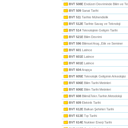
BVT 508E
Endüstri Devriminde Bilim ve Tek
BVT 509
Sanat Tarihi
BVT 511
Tarihte Mühendislik
BVT 512E
Tarihte Savaş ve Teknoloji
BVT 514
Teknolojinin Gelişim Tarihi
BVT 521E
Bilim Devrimi
BVT 596
Bilimsel Araş.,Etik ve Seminer
BVT 601
Latince
BVT 601E
Latince
BVT 601E
Latince
BVT 604
Arapça
BVT 605E
Teknolojik Gelişimin Arkeolojisi
BVT 606E
Bilim Tarihi Metinleri
BVT 606E
Bilim Tarihi Metinleri
BVT 608
Bilim&Tekn.Tarihin.Metodoloji
BVT 609
Elektrik Tarihi
BVT 612E
Balkan Şehirleri Tarihi
BVT 613E
Tıp Tarihi
BVT 614E
Nukleer Enerji Tarihi