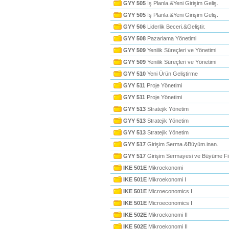
GYY 505
İş Planla.&Yeni Girişim Geliş.
GYY 505
İş Planla.&Yeni Girişim Geliş.
GYY 506
Liderlik Beceri.&Geliştir.
GYY 508
Pazarlama Yönetimi
GYY 509
Yenilik Süreçleri ve Yönetimi
GYY 509
Yenilik Süreçleri ve Yönetimi
GYY 510
Yeni Ürün Geliştirme
GYY 511
Proje Yönetimi
GYY 511
Proje Yönetimi
GYY 513
Stratejik Yönetim
GYY 513
Stratejik Yönetim
GYY 513
Stratejik Yönetim
GYY 517
Girişim Serma.&Büyüm.inan.
GYY 517
Girişim Sermayesi ve Büyüme F
IKE 501E
Mikroekonomi
IKE 501E
Mikroekonomi I
IKE 501E
Microeconomics I
IKE 501E
Microeconomics I
IKE 502E
Mikroekonomi II
IKE 502E
Mikroekonomi II