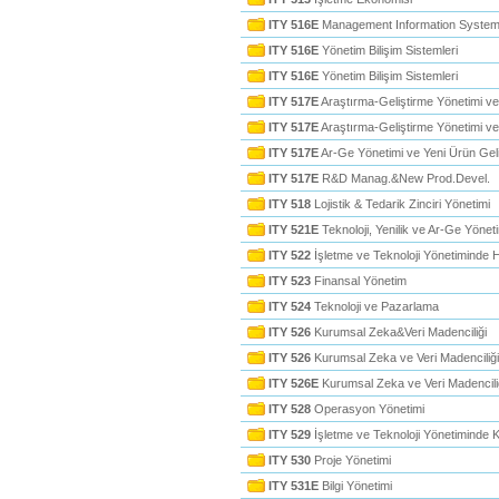
ITY 516E
Management Information Syste
ITY 516E
Yönetim Bilişim Sistemleri
ITY 516E
Yönetim Bilişim Sistemleri
ITY 517E
Araştırma-Geliştirme Yönetimi ve
ITY 517E
Araştırma-Geliştirme Yönetimi ve
ITY 517E
Ar-Ge Yönetimi ve Yeni Ürün Gel
ITY 517E
R&D Manag.&New Prod.Devel.
ITY 518
Lojistik & Tedarik Zinciri Yönetimi
ITY 521E
Teknoloji, Yenilik ve Ar-Ge Yönet
ITY 522
İşletme ve Teknoloji Yönetiminde
ITY 523
Finansal Yönetim
ITY 524
Teknoloji ve Pazarlama
ITY 526
Kurumsal Zeka&Veri Madenciliği
ITY 526
Kurumsal Zeka ve Veri Madenciliği
ITY 526E
Kurumsal Zeka ve Veri Madencili
ITY 528
Operasyon Yönetimi
ITY 529
İşletme ve Teknoloji Yönetiminde 
ITY 530
Proje Yönetimi
ITY 531E
Bilgi Yönetimi