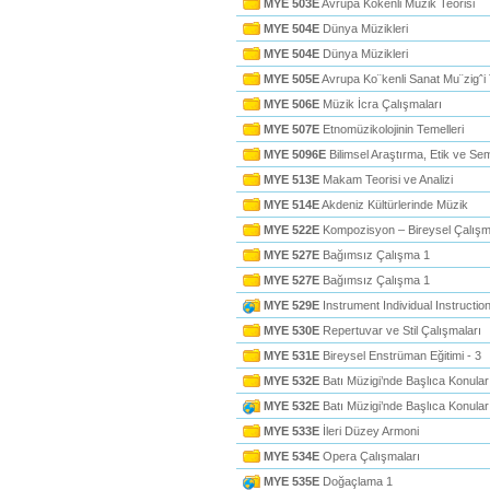
MYE 503E
Avrupa Kökenli Müzik Teorisi
MYE 504E
Dünya Müzikleri
MYE 504E
Dünya Müzikleri
MYE 505E
Avrupa Ko¨kenli Sanat Mu¨zigˆi 
MYE 506E
Müzik İcra Çalışmaları
MYE 507E
Etnomüzikolojinin Temelleri
MYE 5096E
Bilimsel Araştırma, Etik ve Se
MYE 513E
Makam Teorisi ve Analizi
MYE 514E
Akdeniz Kültürlerinde Müzik
MYE 522E
Kompozisyon – Bireysel Çalışm
MYE 527E
Bağımsız Çalışma 1
MYE 527E
Bağımsız Çalışma 1
MYE 529E
Instrument Individual Instructio
MYE 530E
Repertuvar ve Stil Çalışmaları
MYE 531E
Bireysel Enstrüman Eğitimi - 3
MYE 532E
Batı Müzigi’nde Başlıca Konular
MYE 532E
Batı Müzigi’nde Başlıca Konular
MYE 533E
İleri Düzey Armoni
MYE 534E
Opera Çalışmaları
MYE 535E
Doğaçlama 1