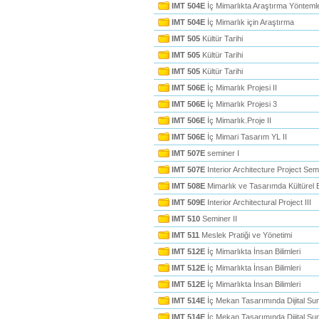
IMT 504E
İç Mimarlıkta Araştırma Yöntemle
IMT 504E
İç Mimarlık için Araştırma
IMT 505
Kültür Tarihi
IMT 505
Kültür Tarihi
IMT 505
Kültür Tarihi
IMT 506E
İç Mimarlık Projesi II
IMT 506E
İç Mimarlık Projesi 3
IMT 506E
İç Mimarlık.Proje II
IMT 506E
İç Mimari Tasarım YL II
IMT 507E
seminer I
IMT 507E
Interior Architecture Project Sem
IMT 508E
Mimarlık ve Tasarımda Kültürel
IMT 509E
Interior Architectural Project III
IMT 510
Seminer II
IMT 511
Meslek Pratiği ve Yönetimi
IMT 512E
İç Mimarlıkta İnsan Bilimleri
IMT 512E
İç Mimarlıkta İnsan Bilimleri
IMT 512E
İç Mimarlıkta İnsan Bilimleri
IMT 514E
İç Mekan Tasarımında Dijital Su
IMT 514E
İç Mekan Tasarımında Dijital Su