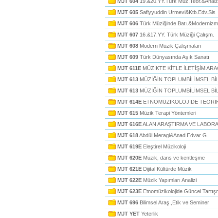
MJT 604
19.&20.YY.Türk Müz.Teor.&Analz
MJT 605
Safiyyuddin Urmevi&Ktb.Edv.Sis
MJT 606
Türk Müziğinde Batı.&Modernizm
MJT 607
16.&17.YY. Türk Müziği Çalışm.
MJT 608
Modern Müzik Çalışmaları
MJT 609
Türk Dünyasında Aşık Sanatı
MJT 611E
MÜZİKTE KİTLE İLETİŞİM ARA
MJT 613
MÜZİĞİN TOPLUMBİLİMSEL Bİ
MJT 613
MÜZİĞİN TOPLUMBİLİMSEL Bİ
MJT 614E
ETNOMÜZİKOLOJİDE TEORİK
MJT 615
Müzik Terapi Yöntemleri
MJT 616E
ALAN ARAŞTIRMA VE LABORA
MJT 618
Abdül.Meragi&Anad.Edvar G.
MJT 619E
Eleştirel Müzikoloji
MJT 620E
Müzik, dans ve kentleşme
MJT 621E
Dijital Kültürde Müzik
MJT 622E
Müzik Yapımları Analizi
MJT 623E
Etnomüzikolojide Güncel Tartış
MJT 696
Bilimsel Araş.,Etik ve Seminer
MJT YET
Yeterlik