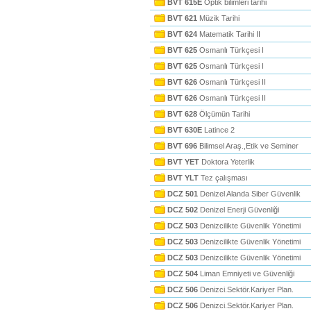
BVT 615E
Optik bilimleri tarihi
BVT 621
Müzik Tarihi
BVT 624
Matematik Tarihi II
BVT 625
Osmanlı Türkçesi I
BVT 625
Osmanlı Türkçesi I
BVT 626
Osmanlı Türkçesi II
BVT 626
Osmanlı Türkçesi II
BVT 628
Ölçümün Tarihi
BVT 630E
Latince 2
BVT 696
Bilimsel Araş.,Etik ve Seminer
BVT YET
Doktora Yeterlik
BVT YLT
Tez çalışması
DCZ 501
Denizel Alanda Siber Güvenlik
DCZ 502
Denizel Enerji Güvenliği
DCZ 503
Denizcilikte Güvenlik Yönetimi
DCZ 503
Denizcilikte Güvenlik Yönetimi
DCZ 503
Denizcilikte Güvenlik Yönetimi
DCZ 504
Liman Emniyeti ve Güvenliği
DCZ 506
Denizci.Sektör.Kariyer Plan.
DCZ 506
Denizci.Sektör.Kariyer Plan.