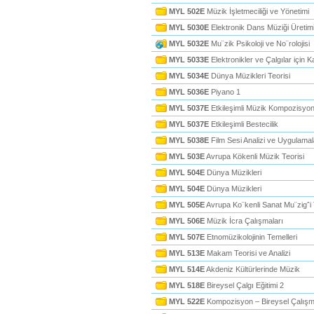
MYL 502E
Müzik İşletmeciliği ve Yönetimi
MYL 5030E
Elektronik Dans Müziği Üretimi
MYL 5032E
Mu¨zik Psikoloji ve No¨rolojisi
MYL 5033E
Elektronikler ve Çalgılar için 
MYL 5034E
Dünya Müzikleri Teorisi
MYL 5036E
Piyano 1
MYL 5037E
Etkileşimli Müzik Kompozisyo
MYL 5037E
Etkileşimli Bestecilik
MYL 5038E
Film Sesi Analizi ve Uygulamal
MYL 503E
Avrupa Kökenli Müzik Teorisi
MYL 504E
Dünya Müzikleri
MYL 504E
Dünya Müzikleri
MYL 505E
Avrupa Ko¨kenli Sanat Mu¨zigˆi 
MYL 506E
Müzik İcra Çalışmaları
MYL 507E
Etnomüzikolojinin Temelleri
MYL 513E
Makam Teorisi ve Analizi
MYL 514E
Akdeniz Kültürlerinde Müzik
MYL 518E
Bireysel Çalgı Eğitimi 2
MYL 522E
Kompozisyon – Bireysel Çalışm