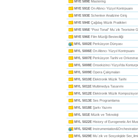
MYE 589E
Mastering
MYE 591E
On Altıncı Yüzyıl Kontrpuanı
MYE 593E
Schenker Analizine Giriş
MYE 594E
Çağdaş Müzik Pratikleri
MYE 595E
“Post Tonal” Mu¨zik Teorisine Gi
MYE 596E
Film Müziği Besteciliği
MYL 5002E
Perküsyon Dünyası
MYL 5006E
On Altıncı Yüzyıl Kontrpuanı
MYL 5007E
Perküsyon Tarihi ve Orkestras
MYL 5008E
Onsekizinci Yüzyıl’da Kontur
MYL 5009E
Opera Çalışmaları
MYL 5010E
Elektronik Müzik Tarihi
MYL 5011E
Multimedya Tasarımı
MYL 5012E
Elektronik Müzik Kompozisyo
MYL 5013E
Ses Programlama
MYL 5018E
Şarkı Yazımı
MYL 501E
Müzik ve Teknoloji
MYL 5022E
History of Eurogenetic Art Musi
MYL 5024E
Instrumentation&Orchestratio
MYL 5029E
Mu¨zik ve Sosyolojide Sec¸ilmi