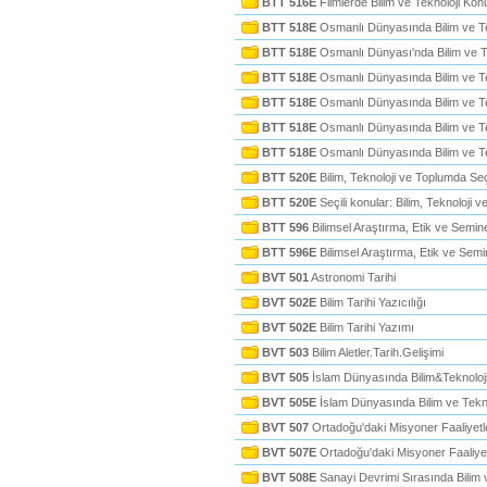
BTT 516E
Filmlerde Bilim ve Teknoloji Konu
BTT 518E
Osmanlı Dünyasında Bilim ve Te
BTT 518E
Osmanlı Dünyası'nda Bilim ve T
BTT 518E
Osmanlı Dünyasında Bilim ve Te
BTT 518E
Osmanlı Dünyasında Bilim ve Te
BTT 518E
Osmanlı Dünyasında Bilim ve Te
BTT 518E
Osmanlı Dünyasında Bilim ve Te
BTT 520E
Bilim, Teknoloji ve Toplumda S
BTT 520E
Seçili konular: Bilim, Teknoloji 
BTT 596
Bilimsel Araştırma, Etik ve Semin
BTT 596E
Bilimsel Araştırma, Etik ve Semi
BVT 501
Astronomi Tarihi
BVT 502E
Bilim Tarihi Yazıcılığı
BVT 502E
Bilim Tarihi Yazımı
BVT 503
Bilim Aletler.Tarih.Gelişimi
BVT 505
İslam Dünyasında Bilim&Teknoloj
BVT 505E
İslam Dünyasında Bilim ve Teknol
BVT 507
Ortadoğu'daki Misyoner Faaliyetle
BVT 507E
Ortadoğu'daki Misyoner Faaliyetl
BVT 508E
Sanayi Devrimi Sırasında Bilim 