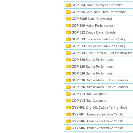
GDP 504
Dans Notasyon Sistemleri
GDP 505
Karşılama-Hora Performansı
GDP 506E
Dans Sosyolojisi
GDP 509
Halay Performansı
GDP 512
Dünya Dans Kültürleri
GDP 513
Türkiye'de Halk Dans.Çalış.
GDP 513
Türkiye'de Halk Dans.Çalış.
GDP 514
Gelen.Dans Mü.Tür Biçim&Ritim
GDP 520
Sahne Performansı
GDP 520
Sahne Performansı
GDP 520
Sahne Performansı
GDP 596
Bilimsel Araş.,Etik ve Seminer
GDP 596
Bilimsel Araş.,Etik ve Seminer
GDP YLT
Tez Çalışması
GDP YLT
Tez Çalışması
GYY 502
E-İş-Dijit.Çağda Yeni İş Mode.
GYY 504
Hizmet Yönetimi ve Yenilik
GYY 504
Hizmet Yönetimi ve Yenilik
GYY 504
Hizmet Yönetimi ve Yenilik