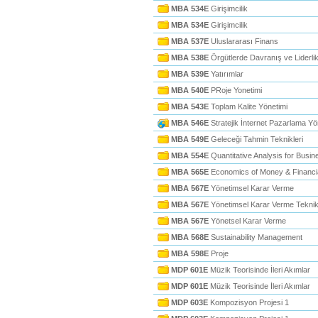
MBA 534E
Girişimcilik
MBA 534E
Girişimcilik
MBA 537E
Uluslararası Finans
MBA 538E
Örgütlerde Davranış ve Liderli
MBA 539E
Yatırımlar
MBA 540E
PRoje Yonetimi
MBA 543E
Toplam Kalite Yönetimi
MBA 546E
Stratejik İnternet Pazarlama Yö
MBA 549E
Geleceği Tahmin Teknikleri
MBA 554E
Quantitative Analysis for Busin
MBA 565E
Economics of Money & Financi
MBA 567E
Yönetimsel Karar Verme
MBA 567E
Yönetimsel Karar Verme Teknikl
MBA 567E
Yönetsel Karar Verme
MBA 568E
Sustainability Management
MBA 598E
Proje
MDP 601E
Müzik Teorisinde İleri Akımlar
MDP 601E
Müzik Teorisinde İleri Akımlar
MDP 603E
Kompozisyon Projesi 1