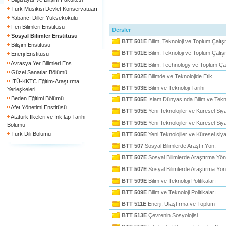
Türk Musikisi Devlet Konservatuarı
Yabancı Diller Yüksekokulu
Fen Bilimleri Enstitüsü
Dersler
Sosyal Bilimler Enstitüsü
BTT 501E
Bilim, Teknoloji ve Toplum Çalış
Bilişim Enstitüsü
BTT 501E
Bilim, Teknoloji ve Toplum Çalış
Enerji Enstitüsü
Avrasya Yer Bilimleri Ens.
BTT 501E
Bilim, Technology ve Toplum Ça
Güzel Sanatlar Bölümü
BTT 502E
Bilimde ve Teknolojide Etik
İTÜ-KKTC Eğitim-Araştırma
BTT 503E
Bilim ve Teknoloji Tarihi
Yerleşkeleri
Beden Eğitimi Bölümü
BTT 505E
İslam Dünyasında Bilim ve Teknol
Afet Yönetimi Enstitüsü
BTT 505E
Yeni Teknolojiler ve Küresel Siy
Atatürk İlkeleri ve İnkılap Tarihi
BTT 505E
Yeni Teknolojiler ve Küresel Siy
Bölümü
Türk Dili Bölümü
BTT 505E
Yeni Teknolojiler ve Küresel siy
BTT 507
Sosyal Bilimlerde Araştır.Yön.
BTT 507E
Sosyal Bilimlerde Araştırma Yön
BTT 507E
Sosyal Bilimlerde Araştırma Yön
BTT 509E
Bilim ve Teknoloji Politikaları
BTT 509E
Bilim ve Teknoloji Politikaları
BTT 511E
Enerji, Ulaştırma ve Toplum
BTT 513E
Çevrenin Sosyolojisi