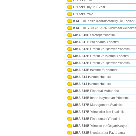
ITY 599
Proje
ITY 599
Duyuru Sınıfı
ITY 599
Proje
KAL 101
Kalite Koordinatörlüğü İç Toplantı
KAL 101
YÖKAK 2026 Kurumsal Akredita
MBA 510E
Stratejik Yönetim
MBA 511E
Pazarlama Yönetimi
MBA 512E
Üretim ve İşlemler Yönetimi
MBA 512E
Üretim ve işletme Yönetimi
MBA 512E
Üretim ve İşlemler Yönetimi
MBA 513E
İşletme Ekonomisi
MBA 514
İşletme Hukuku
MBA 514
İşletme Hukuku
MBA 515E
Finansal Muhasebe
MBA 516E
İnsan Kaynakları Yönetimi
MBA 517E
Management Statistics
MBA 517E
Yöneticiler için istatistik
MBA 518E
Finansman Yönetimi
MBA 519E
Yönetim ve Organizasyon
MBA 533E
Uluslararası Pazarlama