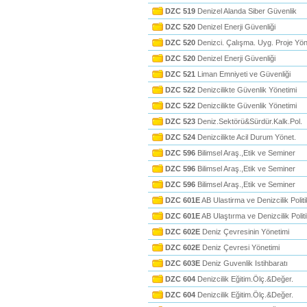
DZC 519
Denizel Alanda Siber Güvenlik
DZC 520
Denizel Enerji Güvenliği
DZC 520
Denizci. Çalışma. Uyg. Proje Yön
DZC 520
Denizel Enerji Güvenliği
DZC 521
Liman Emniyeti ve Güvenliği
DZC 522
Denizcilikte Güvenlik Yönetimi
DZC 522
Denizcilikte Güvenlik Yönetimi
DZC 523
Deniz.Sektörü&Sürdür.Kalk.Pol.
DZC 524
Denizcilikte Acil Durum Yönet.
DZC 596
Bilimsel Araş.,Etik ve Seminer
DZC 596
Bilimsel Araş.,Etik ve Seminer
DZC 596
Bilimsel Araş.,Etik ve Seminer
DZC 601E
AB Ulastirma ve Denizcilik Politi
DZC 601E
AB Ulaştırma ve Denizcilik Politi
DZC 602E
Deniz Çevresinin Yönetimi
DZC 602E
Deniz Çevresi Yönetimi
DZC 603E
Deniz Guvenlik Istihbaratı
DZC 604
Denizcilik Eğitim.Ölç.&Değer.
DZC 604
Denizcilik Eğitim.Ölç.&Değer.