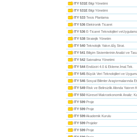
ITY 531E
Bilgi Yönetimi
ITY 531E
Bilgi Yönetimi
ITY 533
Tesis Planlama
ITY 536
Elektronik Ticaret
ITY 536
E-Ticaret Teknolojileri veUygulama
ITY 538
Stratejik Yönetim
ITY 540
Teknolojik Yakın.&İş Strat.
ITY 541
Bilişim Sistemlerinin Analizi ve Tas
ITY 542
Satınalma Yönetimi
ITY 544
Endüstri 4.0 & Ekleme.İmal.Tek.
ITY 545
Büyük Veri Teknolojileri ve Uyguma
ITY 546
Sosyal Bilimler Araştırmalarında E
ITY 549
Risk ve Belirsizlik Altında Yatırım K
ITY 550
Küresel Makroekonomik Analiz: Ka
ITY 599
Proje
ITY 599
Proje
ITY 599
Akademik Kurulu
ITY 599
Projeler
ITY 599
Proje