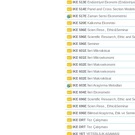
IKE 513E
Endüstriyel Ekonomi (Endüstriy
IKE 514E
Panel and Cross Section Models
IKE 517E
Zaman Serisi Ekonometrisi
IKE 520E
Kalkınma Ekonmisi
IKE 596E
Scien.Rese., Ethic&Seminar
IKE 596E
Scientific Research, Ethic and S
IKE 596E
Seminer
IKE 601E
İleri Mikroiktisat
IKE 601E
İleri Mikroekonomi
IKE 602E
Ileri Makroekonomi
IKE 602E
İleri Makroekonomi
IKE 602E
İleri Makroiktisat
IKE 603E
İleri Araştırma Metodları
IKE 604E
İleri Ekonometri
IKE 696E
Scientific Research, Ethic and S
IKE 696E
Scien.Rese., Ethic&Seminar
IKE 696E
Bilimsel Araştırma, Etik ve Semi
IKE DRT
Tez Çalışması
IKE DRT
Tez Çalışması
IKE YET
YETERLİLİK AŞAMASI