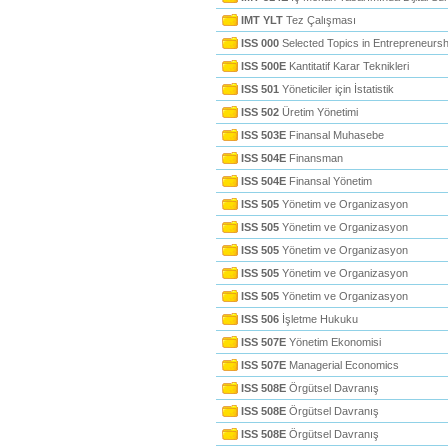
IMT YLT
Tez Çalışması
ISS 000
Selected Topics in Entrepreneursh
ISS 500E
Kantitatif Karar Teknikleri
ISS 501
Yöneticiler için İstatistik
ISS 502
Üretim Yönetimi
ISS 503E
Finansal Muhasebe
ISS 504E
Finansman
ISS 504E
Finansal Yönetim
ISS 505
Yönetim ve Organizasyon
ISS 505
Yönetim ve Organizasyon
ISS 505
Yönetim ve Organizasyon
ISS 505
Yönetim ve Organizasyon
ISS 505
Yönetim ve Organizasyon
ISS 506
İşletme Hukuku
ISS 507E
Yönetim Ekonomisi
ISS 507E
Managerial Economics
ISS 508E
Örgütsel Davranış
ISS 508E
Örgütsel Davranış
ISS 508E
Örgütsel Davranış