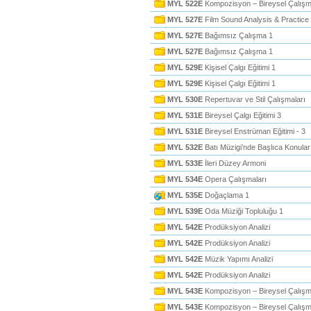
MYL 522E
Kompozisyon – Bireysel Çalışm
MYL 527E
Film Sound Analysis & Practice
MYL 527E
Bağımsız Çalışma 1
MYL 527E
Bağımsız Çalışma 1
MYL 529E
Kişisel Çalgı Eğitimi 1
MYL 529E
Kişisel Çalgı Eğitimi 1
MYL 530E
Repertuvar ve Stil Çalışmaları
MYL 531E
Bireysel Çalgı Eğitimi 3
MYL 531E
Bireysel Enstrüman Eğitimi - 3
MYL 532E
Batı Müzigi’nde Başlıca Konular
MYL 533E
İleri Düzey Armoni
MYL 534E
Opera Çalışmaları
MYL 535E
Doğaçlama 1
MYL 539E
Oda Müziği Topluluğu 1
MYL 542E
Prodüksiyon Analizi
MYL 542E
Prodüksiyon Analizi
MYL 542E
Müzik Yapımı Analizi
MYL 542E
Prodüksiyon Analizi
MYL 543E
Kompozisyon – Bireysel Çalışm
MYL 543E
Kompozisyon – Bireysel Çalışm