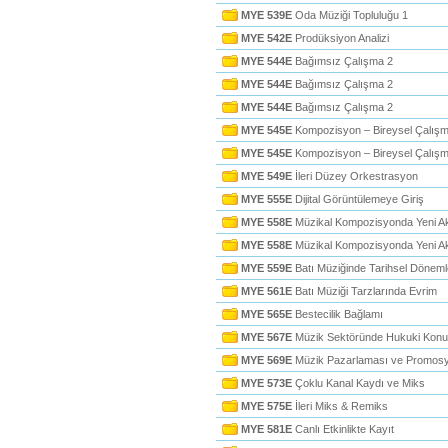
MYE 539E
Oda Müziği Topluluğu 1
MYE 542E
Prodüksiyon Analizi
MYE 544E
Bağımsız Çalışma 2
MYE 544E
Bağımsız Çalışma 2
MYE 544E
Bağımsız Çalışma 2
MYE 545E
Kompozisyon – Bireysel Çalışm
MYE 545E
Kompozisyon – Bireysel Çalışm
MYE 549E
İleri Düzey Orkestrasyon
MYE 555E
Dijital Görüntülemeye Giriş
MYE 558E
Müzikal Kompozisyonda Yeni A
MYE 558E
Müzikal Kompozisyonda Yeni A
MYE 559E
Batı Müziğinde Tarihsel Döneml
MYE 561E
Batı Müziği Tarzlarında Evrim
MYE 565E
Bestecilik Bağlamı
MYE 567E
Müzik Sektöründe Hukuki Konu
MYE 569E
Müzik Pazarlaması ve Promos
MYE 573E
Çoklu Kanal Kaydı ve Miks
MYE 575E
İleri Miks & Remiks
MYE 581E
Canlı Etkinlikte Kayıt