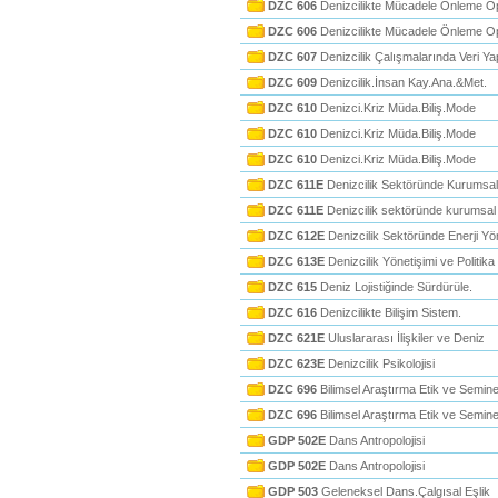
DZC 606
Denizcilikte Mücadele Önleme Op
DZC 606
Denizcilikte Mücadele Önleme Op
DZC 607
Denizcilik Çalışmalarında Veri Yap
DZC 609
Denizcilik.İnsan Kay.Ana.&Met.
DZC 610
Denizci.Kriz Müda.Biliş.Mode
DZC 610
Denizci.Kriz Müda.Biliş.Mode
DZC 610
Denizci.Kriz Müda.Biliş.Mode
DZC 611E
Denizcilik Sektöründe Kurumsal
DZC 611E
Denizcilik sektöründe kurumsal
DZC 612E
Denizcilik Sektöründe Enerji Yö
DZC 613E
Denizcilik Yönetişimi ve Politik
DZC 615
Deniz Lojistiğinde Sürdürüle.
DZC 616
Denizcilikte Bilişim Sistem.
DZC 621E
Uluslararası İlişkiler ve Deniz
DZC 623E
Denizcilik Psikolojisi
DZC 696
Bilimsel Araştırma Etik ve Semin
DZC 696
Bilimsel Araştırma Etik ve Semin
GDP 502E
Dans Antropolojisi
GDP 502E
Dans Antropolojisi
GDP 503
Geleneksel Dans.Çalgısal Eşlik