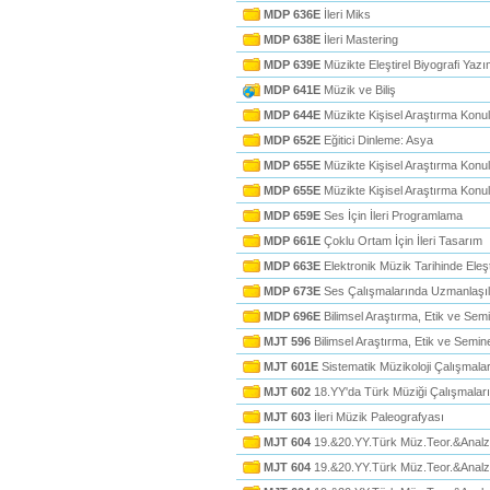
MDP 636E
İleri Miks
MDP 638E
İleri Mastering
MDP 639E
Müzikte Eleştirel Biyografi Yazı
MDP 641E
Müzik ve Biliş
MDP 644E
Müzikte Kişisel Araştırma Konul
MDP 652E
Eğitici Dinleme: Asya
MDP 655E
Müzikte Kişisel Araştırma Konul
MDP 655E
Müzikte Kişisel Araştırma Konul
MDP 659E
Ses İçin İleri Programlama
MDP 661E
Çoklu Ortam İçin İleri Tasarım
MDP 663E
Elektronik Müzik Tarihinde Eleşt
MDP 673E
Ses Çalışmalarında Uzmanlaşıl
MDP 696E
Bilimsel Araştırma, Etik ve Sem
MJT 596
Bilimsel Araştırma, Etik ve Semin
MJT 601E
Sistematik Müzikoloji Çalışmalar
MJT 602
18.YY'da Türk Müziği Çalışmaları
MJT 603
İleri Müzik Paleografyası
MJT 604
19.&20.YY.Türk Müz.Teor.&Analz
MJT 604
19.&20.YY.Türk Müz.Teor.&Analz