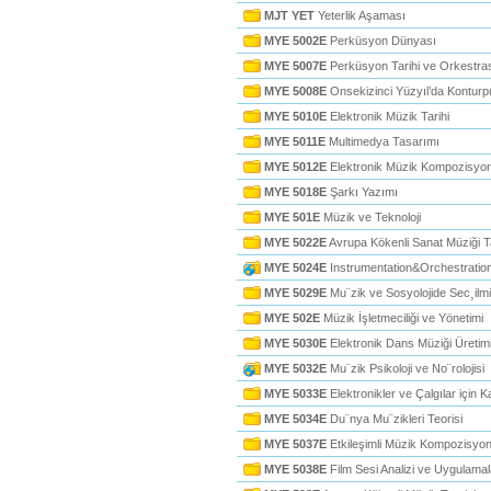
MJT YET
Yeterlik Aşaması
MYE 5002E
Perküsyon Dünyası
MYE 5007E
Perküsyon Tarihi ve Orkestras
MYE 5008E
Onsekizinci Yüzyıl’da Kontur
MYE 5010E
Elektronik Müzik Tarihi
MYE 5011E
Multimedya Tasarımı
MYE 5012E
Elektronik Müzik Kompozisyo
MYE 5018E
Şarkı Yazımı
MYE 501E
Müzik ve Teknoloji
MYE 5022E
Avrupa Kökenli Sanat Müziği Ta
MYE 5024E
Instrumentation&Orchestratio
MYE 5029E
Mu¨zik ve Sosyolojide Sec¸ilmi
MYE 502E
Müzik İşletmeciliği ve Yönetimi
MYE 5030E
Elektronik Dans Müziği Üretim
MYE 5032E
Mu¨zik Psikoloji ve No¨rolojisi
MYE 5033E
Elektronikler ve Çalgılar için 
MYE 5034E
Du¨nya Mu¨zikleri Teorisi
MYE 5037E
Etkileşimli Müzik Kompozisyo
MYE 5038E
Film Sesi Analizi ve Uygulamal