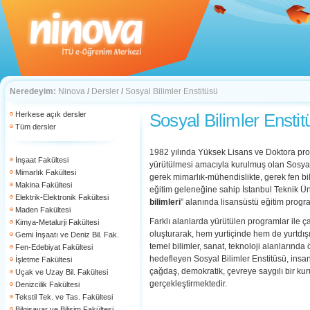
Neredeyim:
Ninova
/
Dersler
/
Sosyal Bilimler Enstitüsü
Herkese açık dersler
Sosyal Bilimler Enstit
Tüm dersler
1982 yılında Yüksek Lisans ve Doktora pro
İnşaat Fakültesi
yürütülmesi amacıyla kurulmuş olan Sosyal 
Mimarlık Fakültesi
gerek mimarlık-mühendislikte, gerek fen bil
Makina Fakültesi
eğitim geleneğine sahip İstanbul Teknik Ün
Elektrik-Elektronik Fakültesi
bilimleri
” alanında lisansüstü eğitim progra
Maden Fakültesi
Farklı alanlarda yürütülen programlar ile ç
Kimya-Metalurji Fakültesi
oluşturarak, hem yurtiçinde hem de yurtdışı
Gemi İnşaatı ve Deniz Bil. Fak.
temel bilimler, sanat, teknoloji alanlarında
Fen-Edebiyat Fakültesi
hedefleyen Sosyal Bilimler Enstitüsü, insan
İşletme Fakültesi
çağdaş, demokratik, çevreye saygılı bir kuru
Uçak ve Uzay Bil. Fakültesi
gerçekleştirmektedir.
Denizcilik Fakültesi
Tekstil Tek. ve Tas. Fakültesi
Bilgisayar ve Bilişim Fakültesi