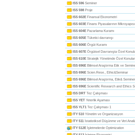
ISS 596
Seminer
ISS 598
Proje
ISS 602E
Finansal Ekonometri
ISS 603E
Finans Piyasalarının Mikroyapısı
ISS 604E
Pazarlama Kuramı
ISS 605E
Tüketici davranışı
ISS 606E
Örgüt Kuramı
ISS 607E
Örgütsel Davranışta Özel Konul
ISS 610E
Stratejik Yönetimde Özel Konular
ISS 696E
Bilimsel Araştırma Etik ve Semin
ISS 696E
Scien.Rese., Ethic&Seminar
ISS 696E
Bilimsel Araştırma, Etik& Semine
ISS 696E
Scientific Research and Ethics 
ISS DRT
Tez Çalışması
ISS YET
Yeterlik Aşaması
ISS YLT1
Tez Çalışması 1
ITY 510
Yönetim ve Organizasyon
ITY 511
İstatistiksel Düşünme ve Veri Anali
ITY 512E
İşletmelerde Optimization
ITY 513
İşletme Ekonomisi