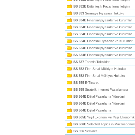
ISS 532E
Bütünleşik Pazarlama İletişimi
ISS 533
Sermaye Piyasası Hukuku
ISS 534E
Finansal piyasalar ve kurumlar
ISS 534E
Finansal piyasalar ve kurumlar
ISS 534E
Finansal piyasalar ve kurumlar
ISS 534E
Finansal Piyasalar ve Kurumlar
ISS 534E
Finansal piyasalar ve kurumlar
ISS 534E
Finansal piyasalar ve kurumlar
ISS 537
Tahmin Teknikleri
ISS 552
Fikri-Sınaii Mülkiyet Hukuku
ISS 552
Fikri-Sınai Mülkiyet Hukuku
ISS 555
E-Ticaret
ISS 555
Stratejik Internet Pazarlaması
ISS 564E
Dijital Pazarlama Yönetimi
ISS 564E
Dijital Pazarlama Yönetimi
ISS 564E
Dijital Pazarlama
ISS 565E
Yeşil Ekonomi ve Yeşil Ekonom
ISS 566E
Selected Topics in Macroecono
ISS 596
Seminer