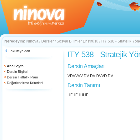
Neredeyim:
Ninova
/
Dersler
/
Sosyal Bilimler Enstitüsü
/
ITY 538 - Stratejik Yön
Fakülteye dön
ITY 538 - Stratejik Y
Dersin Amaçları
Ana Sayfa
Dersin Bilgileri
VDVVVV DV DV DVVD DV
Dersin Haftalık Planı
Değerlendirme Kriterleri
Dersin Tanımı
HFHFHHHF