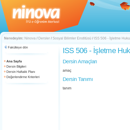
Neredeyim:
Ninova
/
Dersler
/
Sosyal Bilimler Enstitüsü
/
ISS 506 - İşletme Huk
Fakülteye dön
ISS 506 - İşletme Hu
Dersin Amaçları
Ana Sayfa
Dersin Bilgileri
amaç
Dersin Haftalık Planı
Değerlendirme Kriterleri
Dersin Tanımı
tanım