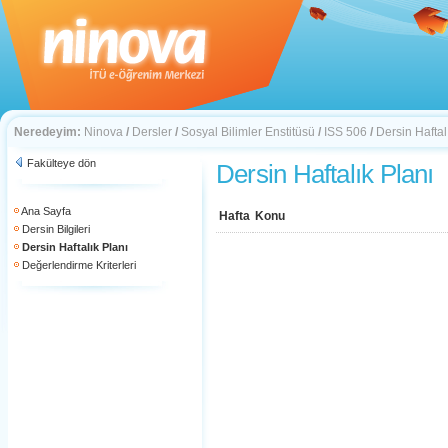
Neredeyim:
Ninova
/
Dersler
/
Sosyal Bilimler Enstitüsü
/
ISS 506
/
Dersin Haftal
Fakülteye dön
Dersin Haftalık Planı
Ana Sayfa
Hafta
Konu
Dersin Bilgileri
Dersin Haftalık Planı
Değerlendirme Kriterleri