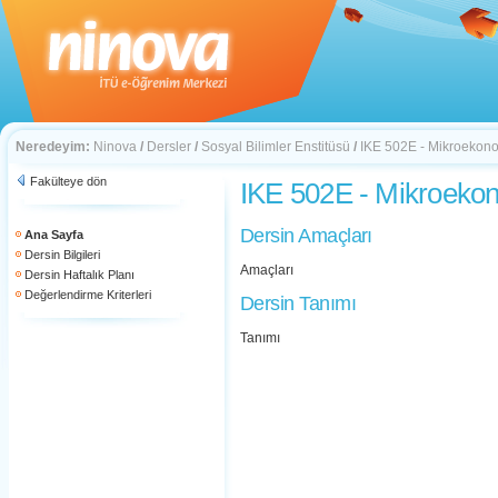
Neredeyim:
Ninova
/
Dersler
/
Sosyal Bilimler Enstitüsü
/
IKE 502E - Mikroekono
Fakülteye dön
IKE 502E - Mikroekon
Dersin Amaçları
Ana Sayfa
Dersin Bilgileri
Amaçları
Dersin Haftalık Planı
Değerlendirme Kriterleri
Dersin Tanımı
Tanımı