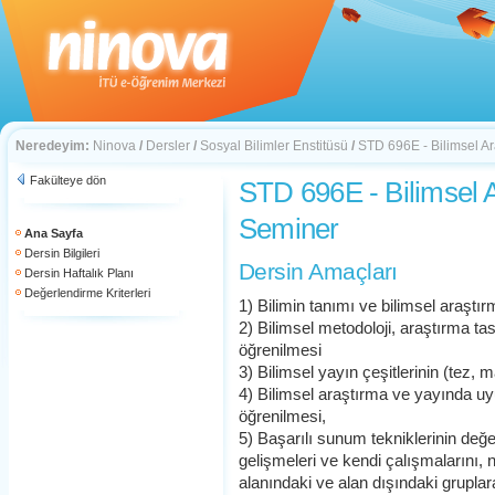
Neredeyim:
Ninova
/
Dersler
/
Sosyal Bilimler Enstitüsü
/
STD 696E - Bilimsel Ar
Fakülteye dön
STD 696E - Bilimsel A
Seminer
Ana Sayfa
Dersin Bilgileri
Dersin Amaçları
Dersin Haftalık Planı
Değerlendirme Kriterleri
1) Bilimin tanımı ve bilimsel araştı
2) Bilimsel metodoloji, araştırma ta
öğrenilmesi
3) Bilimsel yayın çeşitlerinin (tez, 
4) Bilimsel araştırma ve yayında uyu
öğrenilmesi,
5) Başarılı sunum tekniklerinin değe
gelişmeleri ve kendi çalışmalarını, ni
alanındaki ve alan dışındaki gruplara