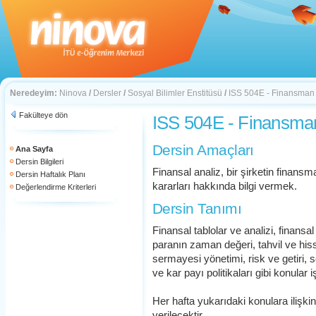
Neredeyim:
Ninova
/
Dersler
/
Sosyal Bilimler Enstitüsü
/
ISS 504E - Finansman
Fakülteye dön
ISS 504E - Finansma
Dersin Amaçları
Ana Sayfa
Dersin Bilgileri
Finansal analiz, bir şirketin finans
Dersin Haftalık Planı
kararları hakkında bilgi vermek.
Değerlendirme Kriterleri
Dersin Tanımı
Finansal tablolar ve analizi, finans
paranın zaman değeri, tahvil ve hiss
sermayesi yönetimi, risk ve getiri
ve kar payı politikaları gibi konular i
Her hafta yukarıdaki konulara ilişk
verilecektir.