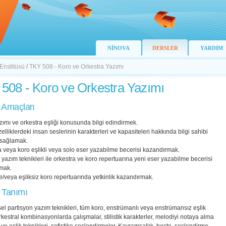
NİNOVA
DERSLER
YARDIM
 Enstitüsü
/
TKY 508 - Koro ve Orkestra Yazımı
508 - Koro ve Orkestra Yazımı
 Amaçları
zımı ve orkestra eşliği konusunda bilgi edindirmek.
özelliklerdeki insan seslerinin karakterleri ve kapasiteleri hakkında bilgi sahibi
 sağlamak.
a veya koro eşlikli veya solo eser yazabilme becerisi kazandırmak.
yazım teknikleri ile orkestra ve koro repertuarına yeni eser yazabilme becerisi
mak.
 ve/veya eşliksiz koro repertuarında yetkinlik kazandırmak.
 Tanımı
l partisyon yazım teknikleri, tüm koro, enstrümanlı veya enstrümansız eşlik
rkestral kombinasyonlarda çalışmalar, stilistik karakterler, melodiyi notaya alma