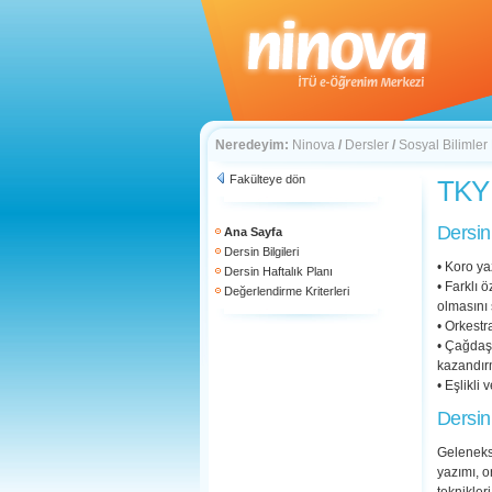
Neredeyim:
Ninova
/
Dersler
/
Sosyal Bilimler
Fakülteye dön
TKY 
Dersin
Ana Sayfa
Dersin Bilgileri
• Koro ya
Dersin Haftalık Planı
• Farklı 
Değerlendirme Kriterleri
olmasını
• Orkestr
• Çağdaş 
kazandır
• Eşlikli
Dersin
Gelenekse
yazımı, o