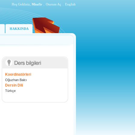
Hoş Geldiniz,
Misafir
.
Oturum Aç
.
English
HAKKINDA
Koordinatörleri
Oğuzhan Balcı
Dersin Dili
Türkçe