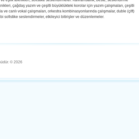
i ve eşlik teknikleri, sofistike seslendirmeler. Kavramsallık, beste, seslendirme
nikleri, çağdaş yazım ve çeşitli büyüklükteki korolar için yazım çalışmaları, çeşitli
a ve canlı vokal çalışmaları, orkestra kombinasyonlarında çalışmalar, duble (çift)
ibi sofistike seslendirmeler, etkileyici bitirişler ve düzenlemeler.
ünüdür. © 2026