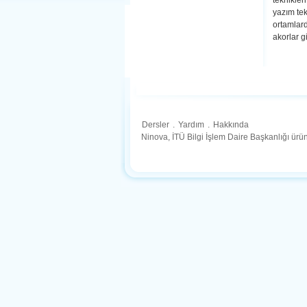
teknikler
yazım tek
ortamlard
akorlar g
Dersler
.
Yardım
.
Hakkında
Ninova, İTÜ Bilgi İşlem Daire Başkanlığı ür