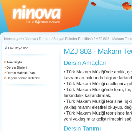
Neredeyim:
Ninova
/
Dersler
/
Sosyal Bilimler Enstitüsü
/
MZJ 803 - Makam Teor
Fakülteye dön
MZJ 803 - Makam Teo
Dersin Amaçları
Ana Sayfa
Dersin Bilgileri
• Türk Makam Müziği’nde aralık, çeş
Dersin Haftalık Planı
kavramları hakkında bilgi ve farkın
Değerlendirme Kriterleri
• Türk Makam Müziği usullerini alg
• Türk Makam Müziği’nde form, tür, 
farkındalık kazandırmak,
• Türk Makam Müziği teorisine ilişk
yaklaşımlarını eleştirel okuyup, de
• Türk Makam Müziği teorisinde far
yeni yaklaşımlar geliştirilmesini sa
Dersin Tanımı