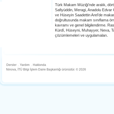
Türk Makam Müziği’nde aralık, dört
Safiyüddin, Meragi, Anadolu Edvar 
ve Hüseyin Saadettin Arel’de makam
doğrultusunda makam sınıflama örn
kavramı ve genel bilgilendirme. Ra
Kürdî, Hüseyni, Muhayyer, Neva, Ta
çözümlemeleri ve uygulamaları.
Dersler
.
Yardım
.
Hakkında
Ninova, İTÜ Bilgi İşlem Daire Başkanlığı ürünüdür. © 2026