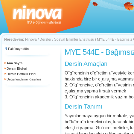
Neredeyim:
Ninova
/
Dersler
/
Sosyal Bilimler Enstitüsü
/
MYE 544E - Bağımsız 
Fakülteye dön
MYE 544E - Bağımsız
Dersin Amaçları
Ana Sayfa
Dersin Bilgileri
O¨gˆrencinin o¨gˆretim u¨yesiyle ken
Dersin Haftalık Planı
hakkında bire bir c¸alıs¸ma yapmas
Değerlendirme Kriterleri
2. O¨gˆrenciye, o¨gˆretim u¨yesinin re
c¸alıs¸ma yapma fırsatı vermek
3. O¨gˆrencinin akademik yazım bec
Dersin Tanımı
Yayınlanmaya uygun bir makale, ya 
bo¨lu¨mu¨n temelini olus¸turacak bi
eles¸tiri yapma, Gu¨ncel metinler, k
kaynaklarından elde edilen verilerin a