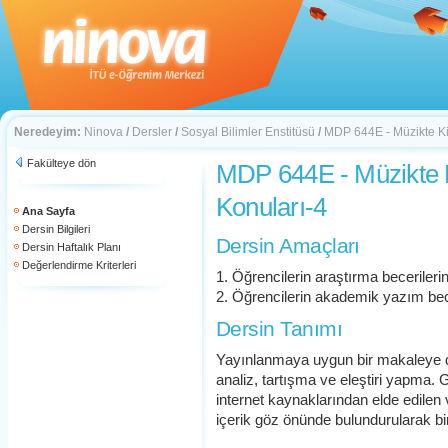
Neredeyim:
Ninova
/
Dersler
/
Sosyal Bilimler Enstitüsü
/
MDP 644E - Müzikte Kiş
Fakülteye dön
MDP 644E - Müzikte K
Konuları-4
Ana Sayfa
Dersin Bilgileri
Dersin Amaçları
Dersin Haftalık Planı
Değerlendirme Kriterleri
1. Öğrencilerin araştırma becerilerin
2. Öğrencilerin akademik yazım bece
Dersin Tanımı
Yayınlanmaya uygun bir makaleye d
analiz, tartışma ve eleştiri yapma. 
internet kaynaklarından elde edilen v
içerik göz önünde bulundurularak bir