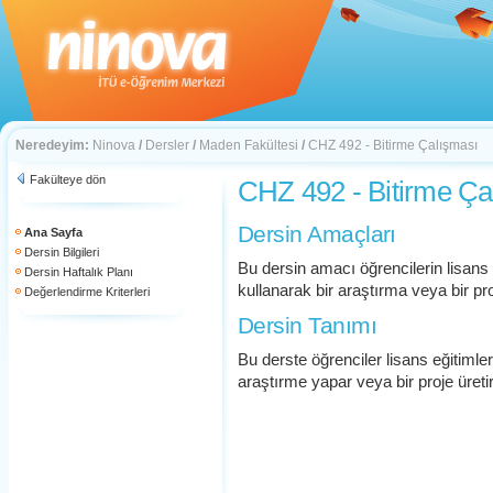
Neredeyim:
Ninova
/
Dersler
/
Maden Fakültesi
/
CHZ 492 - Bitirme Çalışması
Fakülteye dön
CHZ 492 - Bitirme Ça
Dersin Amaçları
Ana Sayfa
Dersin Bilgileri
Bu dersin amacı öğrencilerin lisans 
Dersin Haftalık Planı
kullanarak bir araştırma veya bir pr
Değerlendirme Kriterleri
Dersin Tanımı
Bu derste öğrenciler lisans eğitimleri
araştırme yapar veya bir proje üreti