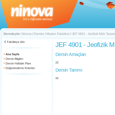
Neredeyim:
Ninova
/
Dersler
/
Maden Fakültesi
/
JEF 4901 - Jeofizik Müh.Tasarı
Fakülteye dön
JEF 4901 - Jeofizik M
Dersin Amaçları
Ana Sayfa
Dersin Bilgileri
zz
Dersin Haftalık Planı
Değerlendirme Kriterleri
Dersin Tanımı
xx