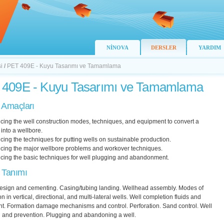
NİNOVA
DERSLER
YARDIM
i
/
PET 409E - Kuyu Tasarımı ve Tamamlama
409E - Kuyu Tasarımı ve Tamamlama
 Amaçları
ucing the well construction modes, techniques, and equipment to convert a
into a wellbore.
ucing the techniques for putting wells on sustainable production.
ducing the major wellbore problems and workover techniques.
ucing the basic techniques for well plugging and abandonment.
 Tanımı
esign and cementing. Casing/tubing landing. Wellhead assembly. Modes of
n in vertical, directional, and multi-lateral wells. Well completion fluids and
t. Formation damage mechanisms and control. Perforation. Sand control. Well
n and prevention. Plugging and abandoning a well.