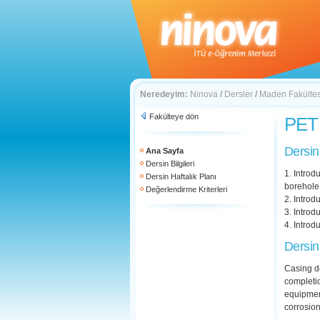
Neredeyim:
Ninova
/
Dersler
/
Maden Fakültes
Fakülteye dön
PET 
Dersin
Ana Sayfa
Dersin Bilgileri
1. Introd
Dersin Haftalık Planı
borehole 
Değerlendirme Kriterleri
2. Introd
3. Intro
4. Introd
Dersin
Casing d
completio
equipmen
corrosio