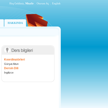
Hoş Geldiniz,
Misafir
.
Oturum Aç
.
English
HAKKINDA
Koordinatörleri
Gürşat Altun
Dersin Dili
İngilizce