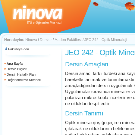
Neredeyim:
Ninova
/
Dersler
/
Maden Fakültesi
/
JEO 242 - Optik Mineraloji
Fakülteye dön
JEO 242 - Optik Miner
Dersin Amaçları
Ana Sayfa
Dersin Bilgileri
Dersin amacı farklı türdeki ana kaya
Dersin Haftalık Planı
hareketle tanımak ve tanımlamaktır.
Değerlendirme Kriterleri
amaçladığından dersin uygulamalı k
Uygulamalar sırasında mineraller ve
polarizan mikroskopla incelenir ve on
ne oldukları tespit edilir.
Dersin Tanımı
Optik mineraloji ışığı geçiren minera
çıkılarak ne olduklarının belirlenmes
ışığın farklı ortamlardaki davranışı