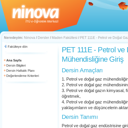
Neredeyim:
Ninova
/
Dersler
/
Maden Fakültesi
/
PET 111E - Petrol ve Doğal Ga
Fakülteye dön
PET 111E - Petrol ve
Mühendisliğine Giriş
Ana Sayfa
Dersin Bilgileri
Dersin Amaçları
Dersin Haftalık Planı
Değerlendirme Kriterleri
1. Petrol ve doğal gaz mühendisliğin
2. Petrol ve doğal gaz mühendisinin i
3. Petrol ve doğal gazın kimyasal, fi
öğretmek,
4. Petrol ve doğal gaz mühendisliği
yaklaşımların ve düşüncelerin aktar
Dersin Tanımı
Petrol ve doğal gaz endüstrisine gir