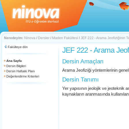
Neredeyim:
Ninova
/
Dersler
/
Maden Fakültesi
/
JEF 222 - Arama Jeofiziğinin T
Fakülteye dön
JEF 222 - Arama Jeofi
Dersin Amaçları
Ana Sayfa
Dersin Bilgileri
Arama Jeofiziği yöntemlerinin gene
Dersin Haftalık Planı
Değerlendirme Kriterleri
Dersin Tanımı
Yer yapısının jeolojik ve jeoteknik 
kaynakların aranmasında kullanılan j