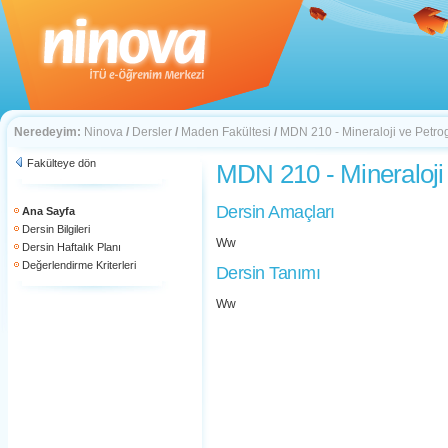
Neredeyim:
Ninova
/
Dersler
/
Maden Fakültesi
/
MDN 210 - Mineraloji ve Petrog
Fakülteye dön
MDN 210 - Mineraloji 
Dersin Amaçları
Ana Sayfa
Dersin Bilgileri
Ww
Dersin Haftalık Planı
Değerlendirme Kriterleri
Dersin Tanımı
Ww