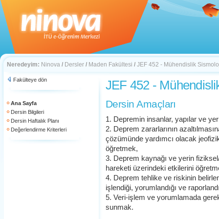
Neredeyim:
Ninova
/
Dersler
/
Maden Fakültesi
/
JEF 452 - Mühendislik Sismoloj
Fakülteye dön
JEF 452 - Mühendislik
Dersin Amaçları
Ana Sayfa
Dersin Bilgileri
1. Depremin insanlar, yapılar ve yer
Dersin Haftalık Planı
2. Deprem zararlarının azaltılmasına
Değerlendirme Kriterleri
çözümünde yardımcı olacak jeofizik, 
öğretmek,
3. Deprem kaynağı ve yerin fiziksel/j
hareketi üzerindeki etkilerini öğretm
4. Deprem tehlike ve riskinin belirle
işlendiği, yorumlandığı ve raporland
5. Veri-işlem ve yorumlamada gerekli 
sunmak.