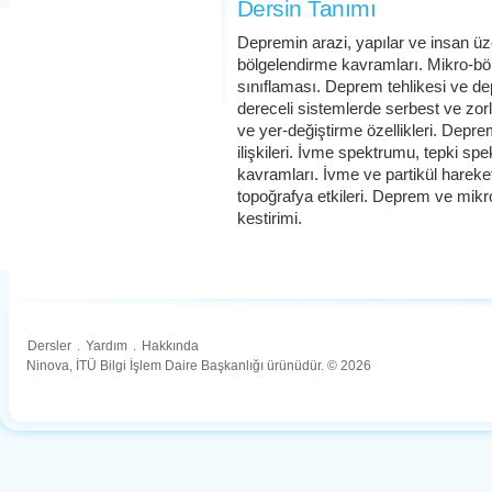
Dersin Tanımı
Depremin arazi, yapılar ve insan üze
bölgelendirme kavramları. Mikro-bö
sınıflaması. Deprem tehlikesi ve de
dereceli sistemlerde serbest ve zorla
ve yer-değiştirme özellikleri. Dep
ilişkileri. İvme spektrumu, tepki s
kavramları. İvme ve partikül harek
topoğrafya etkileri. Deprem ve mikr
kestirimi.
Dersler
.
Yardım
.
Hakkında
Ninova, İTÜ Bilgi İşlem Daire Başkanlığı ürünüdür. © 2026