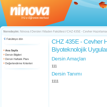
Neredeyim:
Ninova
/
Dersler
/
Maden Fakültesi
/
CHZ 435E - Cevher Hazırlamad
Fakülteye dön
CHZ 435E - Cevher 
Biyoteknolojik Uygul
Ana Sayfa
Dersin Bilgileri
Dersin Amaçları
Dersin Haftalık Planı
Değerlendirme Kriterleri
111
Dersin Tanımı
1111