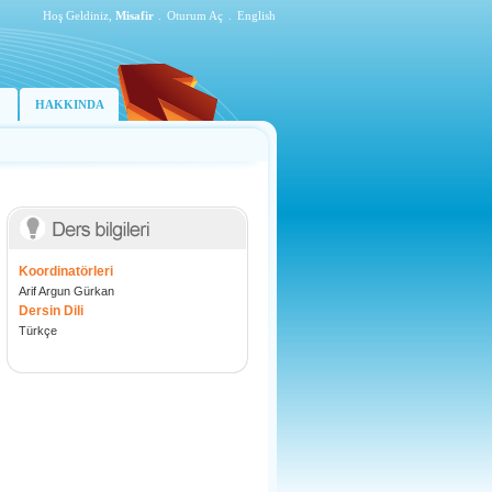
Hoş Geldiniz,
Misafir
.
Oturum Aç
.
English
HAKKINDA
Koordinatörleri
Arif Argun Gürkan
Dersin Dili
Türkçe