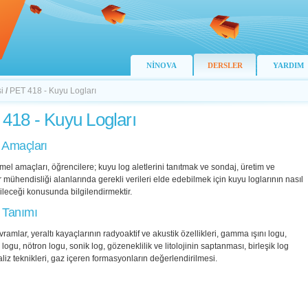
NİNOVA
DERSLER
YARDIM
i
/
PET 418 - Kuyu Logları
418 - Kuyu Logları
 Amaçları
mel amaçları, öğrencilere; kuyu log aletlerini tanıtmak ve sondaj, üretim ve
 mühendisliği alanlarında gerekli verileri elde edebilmek için kuyu loglarının nasıl
ileceği konusunda bilgilendirmektir.
 Tanımı
ramlar, yeraltı kayaçlarının radyoaktif ve akustik özellikleri, gamma ışını logu,
logu, nötron logu, sonik log, gözeneklilik ve litolojinin saptanması, birleşik log
aliz teknikleri, gaz içeren formasyonların değerlendirilmesi.