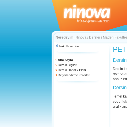
Neredeyim:
Ninova
/
Dersler
/
Maden Fakültes
Fakülteye dön
PET 
Dersin
Ana Sayfa
Dersin Bilgileri
Dersin te
Dersin Haftalık Planı
rezervuar
Değerlendirme Kriterleri
analiz ed
Dersin
Temel kav
yoğunluk 
grafik an