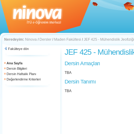
Neredeyim:
Ninova
/
Dersler
/
Maden Fakültesi
/
JEF 425 - Mühendislik Jeofiziğ
Fakülteye dön
JEF 425 - Mühendislik
Dersin Amaçları
Ana Sayfa
Dersin Bilgileri
TBA
Dersin Haftalık Planı
Değerlendirme Kriterleri
Dersin Tanımı
TBA