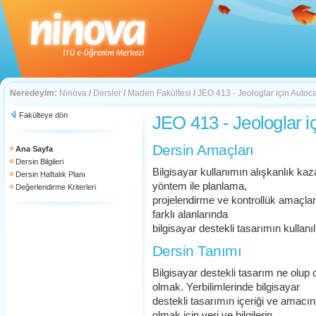
Neredeyim:
Ninova
/
Dersler
/
Maden Fakültesi
/
JEO 413 - Jeologlar için Autoc
Fakülteye dön
JEO 413 - Jeologlar i
Dersin Amaçları
Ana Sayfa
Dersin Bilgileri
Bilgisayar kullanımın alışkanlık ka
Dersin Haftalık Planı
yöntem ile planlama,
Değerlendirme Kriterleri
projelendirme ve kontrollük amaçları
farklı alanlarında
bilgisayar destekli tasarımın kulla
Dersin Tanımı
Bilgisayar destekli tasarım ne olup
olmak. Yerbilimlerinde bilgisayar
destekli tasarımın içeriği ve amac
olmak için veri ve bilgilerin