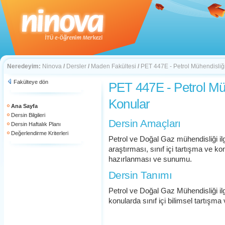
Neredeyim:
Ninova
/
Dersler
/
Maden Fakültesi
/
PET 447E - Petrol Mühendisliğ
Fakülteye dön
PET 447E - Petrol Mü
Konular
Ana Sayfa
Dersin Bilgileri
Dersin Amaçları
Dersin Haftalık Planı
Değerlendirme Kriterleri
Petrol ve Doğal Gaz mühendisliği ilgi
araştırması, sınıf içi tartışma ve kon
hazırlanması ve sunumu.
Dersin Tanımı
Petrol ve Doğal Gaz Mühendisliği ilg
konularda sınıf içi bilimsel tartışm