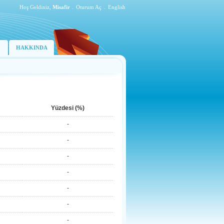
Hoş Geldiniz,
Misafir
.
Oturum Aç
.
English
HAKKINDA
Yüzdesi (%)
-
-
-
-
-
-
-