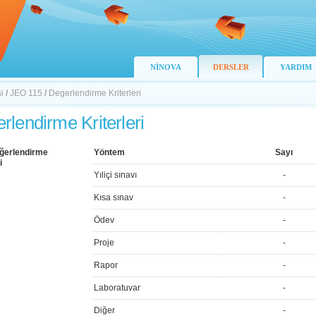
NİNOVA
DERSLER
YARDIM
i
/
JEO 115
/
Degerlendirme Kriterleri
rlendirme Kriterleri
ğerlendirme
Yöntem
Sayı
i
Yıliçi sınavı
-
Kısa sınav
-
Ödev
-
Proje
-
Rapor
-
Laboratuvar
-
Diğer
-