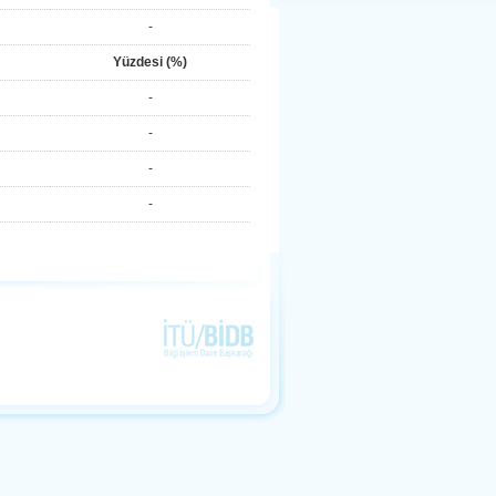
-
Yüzdesi (%)
-
-
-
-