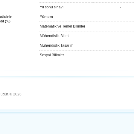
Yıl sonu sınavı
-
disinin
Yöntem
si (%)
Matematik ve Temel Bilimler
Mühendislik Bilimi
Mühendislik Tasarım
Sosyal Bilimler
ünüdür. © 2026