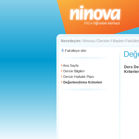
Neredeyim:
Ninova
/
Dersler
/
Maden Fakültes
Fakülteye dön
Değe
Ana Sayfa
Ders De
Dersin Bilgileri
Kriterler
Dersin Haftalık Planı
Değerlendirme Kriterleri