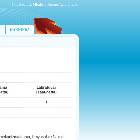
Hoş Geldiniz,
Misafir
.
Oturum Aç
.
English
HAKKINDA
lama
Labratuvar
afta)
(saat/hafta)
1
 mekanizmalarının, kimyasal ve fiziksel