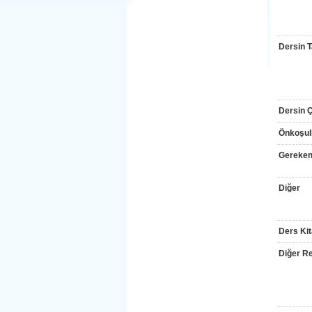
Dersin T
Dersin Çı
Önkoşul
Gereken
Diğer
Ders Kit
Diğer Re