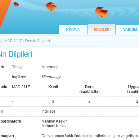
NİNOVA
DERSLER
YARDIM
i
/
MAD 211E
/
Dersin Bilgileri
n Bilgileri
dı
Türkçe
Mineraloji
İngilizce
Mineralogy
Kodu
MAD 211E
Kredi
Ders
Uygu
(saat/hafta)
(saat/h
-
3
2
2
ili
İngilizce
Koordinatörü
Mehmet Keskin
Mehmet Keskin
Amaçları
Dersin amacı farklı türdeki minerallerin oluşum ve gelişim