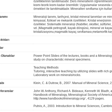
özelliklerinin tanıtılmasıdır. Ders minerallerin öğrenilme
kısmı teorik kısmı kadar önemlidir. Uygulamalar sırasında
örnekleri ile tanıtılmaktadır. Mineralleri sınıflama için kulla
anımı
Mineraloji tanımı, tarihçesi, kristal-mineral tanımları ve mi
kimyasal, fiziksel ve mekanik özellikleri. Kristal enerjisinin u
özellikler. Sistematik mineraloji (Nabitler, oksitler, sülfürler,
vd..)Magmatik petrografi, kayak döngüsü, mineral ve kayaç
kristalizasyonu,magmatik kayaç sınıflaması,metamorfik k
ktıları
lar
 Olanaklar
Power Point Slides of the lectures, books and a Mineralogy
study on characteristic mineral specimens.
Teaching Methods
Tutoring, interactive teaching by utilizing slides with rich 
Laboratory work on minerals/rocks.
abı
Klein, C. & Dutrow, B., 2007. Manual of Mineral Science, 2
feranslar
John W. Anthony, Richard A. Bideaux, Kenneth W. Bladh, a
Handbook of Mineralogy, Mineralogical Society of America
http://www.handbookofmineralogy.org/ , 4129 pages.
Putnis, A., 2003. Introduction to Mineral Sciences, Cambr