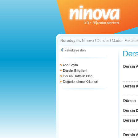
Neredeyim:
Ninova
/
Dersler
/
Maden Fakültes
Fakülteye dön
Dersi
Ana Sayfa
Dersin A
Dersin Bilgileri
Dersin Haftalık Planı
Değerlendirme Kriterleri
Dersin 
Dönem
Dersin D
Dersin 
Dersin 