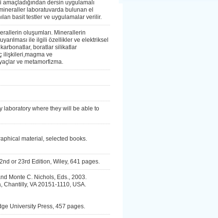
sini amaçladığından dersin uygulamalı
 mineraller laboratuvarda bulunan el
nılan basit testler ve uygulamalar verilir.
nerallerin oluşumları. Minerallerin
yarılması ile ilgili özellikler ve elektriksel
 karbonatlar, boratlar silikatlar
 ilişkileri,magma ve
ayaçlar ve metamorfizma.
 laboratory where they will be able to
graphical material, selected books.
2nd or 23rd Edition, Wiley, 641 pages.
nd Monte C. Nichols, Eds., 2003.
, Chantilly, VA 20151-1110, USA.
idge University Press, 457 pages.