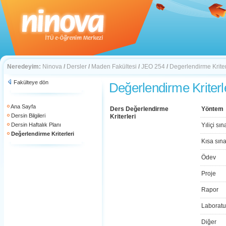
Neredeyim:
Ninova
/
Dersler
/
Maden Fakültesi
/
JEO 254
/
Degerlendirme Kriter
Fakülteye dön
Değerlendirme Kriterl
Ana Sayfa
Ders Değerlendirme
Yöntem
Dersin Bilgileri
Kriterleri
Dersin Haftalık Planı
Yıliçi sın
Değerlendirme Kriterleri
Kısa sın
Ödev
Proje
Rapor
Laboratu
Diğer