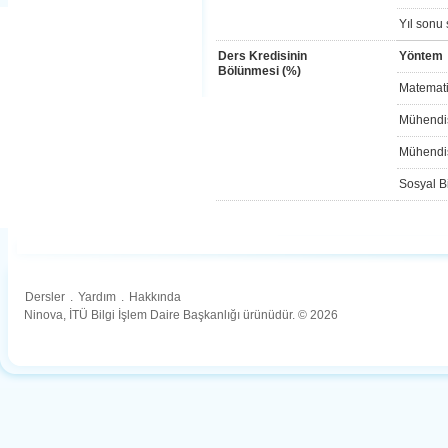
Yıl sonu 
Ders Kredisinin
Yöntem
Bölünmesi (%)
Matemati
Mühendis
Mühendis
Sosyal Bi
Dersler
.
Yardım
.
Hakkında
Ninova, İTÜ Bilgi İşlem Daire Başkanlığı ürünüdür. © 2026