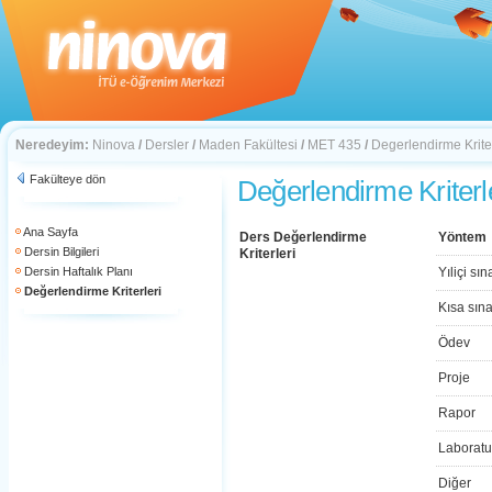
Neredeyim:
Ninova
/
Dersler
/
Maden Fakültesi
/
MET 435
/
Degerlendirme Kriter
Fakülteye dön
Değerlendirme Kriterl
Ana Sayfa
Ders Değerlendirme
Yöntem
Dersin Bilgileri
Kriterleri
Dersin Haftalık Planı
Yıliçi sın
Değerlendirme Kriterleri
Kısa sın
Ödev
Proje
Rapor
Laboratu
Diğer