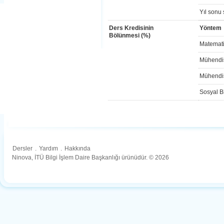
Yıl sonu 
Ders Kredisinin
Yöntem
Bölünmesi (%)
Matemati
Mühendis
Mühendis
Sosyal Bi
Dersler
.
Yardım
.
Hakkında
Ninova, İTÜ Bilgi İşlem Daire Başkanlığı ürünüdür. © 2026