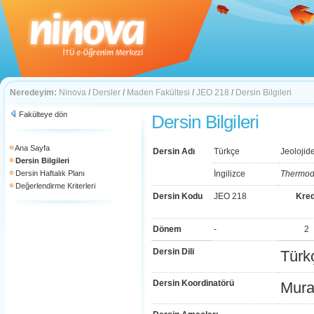
Neredeyim:
Ninova
/
Dersler
/
Maden Fakültesi
/
JEO 218
/
Dersin Bilgileri
Fakülteye dön
Dersin Bilgileri
Ana Sayfa
Dersin Adı
Türkçe
Jeolojid
Dersin Bilgileri
Dersin Haftalık Planı
İngilizce
Thermod
Değerlendirme Kriterleri
Dersin Kodu
JEO 218
Kred
Dönem
-
2
Dersin Dili
Türk
Dersin Koordinatörü
Mura