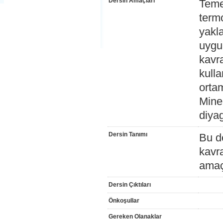
Dersin Amaçları
Teme
termo
yakl
uygul
kavra
kulla
ortam
Miner
diya
Dersin Tanımı
Bu d
kavr
amaç
Dersin Çıktıları
Önkoşullar
Gereken Olanaklar