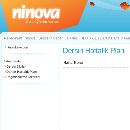
Neredeyim:
Ninova
/
Dersler
/
Maden Fakültesi
/
JEO 357E
/
Dersin Haftalık Pla
Fakülteye dön
Dersin Haftalık Planı
Ana Sayfa
Hafta
Konu
Dersin Bilgileri
Dersin Haftalık Planı
Değerlendirme Kriterleri