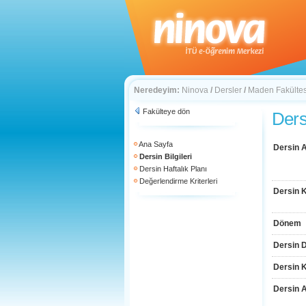
Neredeyim:
Ninova
/
Dersler
/
Maden Fakültes
Fakülteye dön
Dersi
Ana Sayfa
Dersin A
Dersin Bilgileri
Dersin Haftalık Planı
Değerlendirme Kriterleri
Dersin 
Dönem
Dersin D
Dersin 
Dersin 