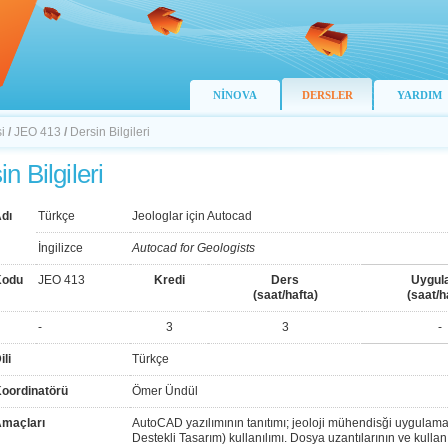
NİNOVA
DERSLER
YARDIM
i
/
JEO 413
/
Dersin Bilgileri
n Bilgileri
dı
Türkçe
Jeologlar için Autocad
İngilizce
Autocad for Geologists
Kodu
JEO 413
Kredi
Ders
Uygul
(saat/hafta)
(saat/h
-
3
3
-
ili
Türkçe
Koordinatörü
Ömer Ündül
Amaçları
AutoCAD yazılımının tanıtımı; jeoloji mühendisği uygulama
Destekli Tasarım) kullanılımı. Dosya uzantılarının ve kulla