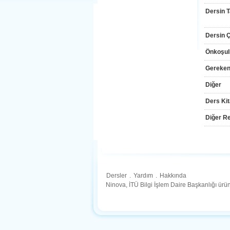
Dersin T
Dersin Çı
Önkoşul
Gereken
Diğer
Ders Kit
Diğer Re
Dersler
.
Yardım
.
Hakkında
Ninova, İTÜ Bilgi İşlem Daire Başkanlığı ür