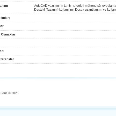
anımı
AutoCAD yazılımının tanıtımı; jeoloji mühendisği uygulama
Destekli Tasarım) kullanılımı. Dosya uzantılarının ve kulla
ktıları
lar
 Olanaklar
abı
feranslar
ünüdür. © 2026