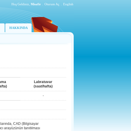
Hoş Geldiniz,
Misafir
.
Oturum Aç
.
English
HAKKINDA
ama
Labratuvar
afta)
(saat/hafta)
-
larında, CAD (Bilgisayar
nıcı arayüzünün tanıtılması