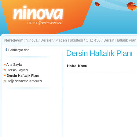
Neredeyim:
Ninova
/
Dersler
/
Maden Fakültesi
/
CHZ 450
/
Dersin Haftalık Plan
Fakülteye dön
Dersin Haftalık Planı
Ana Sayfa
Hafta
Konu
Dersin Bilgileri
Dersin Haftalık Planı
Değerlendirme Kriterleri