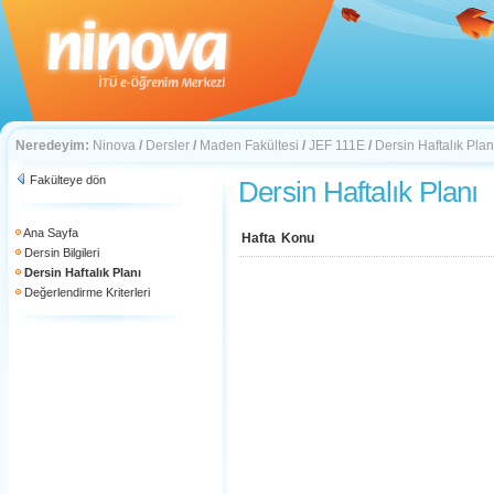
Neredeyim:
Ninova
/
Dersler
/
Maden Fakültesi
/
JEF 111E
/
Dersin Haftalık Plan
Fakülteye dön
Dersin Haftalık Planı
Ana Sayfa
Hafta
Konu
Dersin Bilgileri
Dersin Haftalık Planı
Değerlendirme Kriterleri