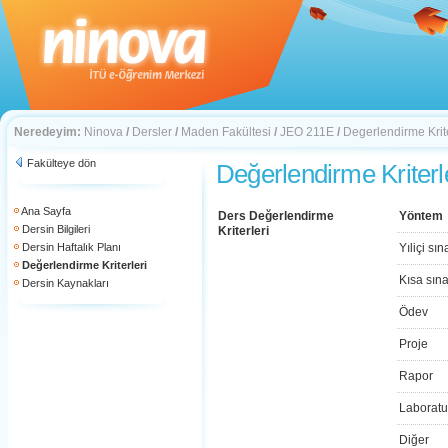
Neredeyim:
Ninova
/
Dersler
/
Maden Fakültesi
/
JEO 211E
/
Degerlendirme Krite
Fakülteye dön
Değerlendirme Kriterl
Ana Sayfa
Ders Değerlendirme
Yöntem
Dersin Bilgileri
Kriterleri
Dersin Haftalık Planı
Yıliçi sın
Değerlendirme Kriterleri
Kısa sın
Dersin Kaynakları
Ödev
Proje
Rapor
Laboratu
Diğer