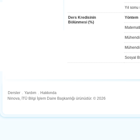
Yıl sonu 
Ders Kredisinin
Yöntem
Bölünmesi (%)
Matemati
Mühendis
Mühendis
Sosyal Bi
Dersler
.
Yardım
.
Hakkında
Ninova, İTÜ Bilgi İşlem Daire Başkanlığı ürünüdür. © 2026