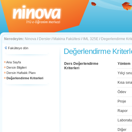
Neredeyim:
Ninova
/
Dersler
/
Makina Fakültesi
/
IML 325E
/
Degerlendirme Krite
Fakülteye dön
Değerlendirme Kriterl
Ana Sayfa
Ders Değerlendirme
Yöntem
Dersin Bilgileri
Kriterleri
Dersin Haftalık Planı
Yıliçi sın
Değerlendirme Kriterleri
Kısa sın
Ödev
Proje
Rapor
Laboratu
Diğer