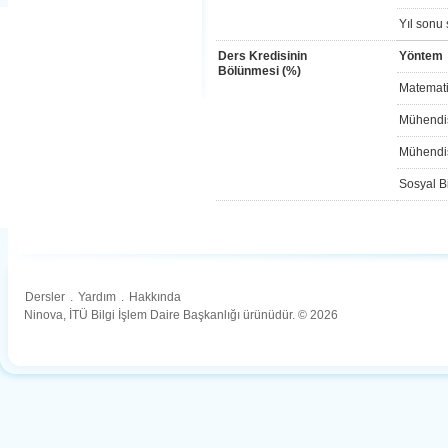
Yıl sonu 
Ders Kredisinin
Yöntem
Bölünmesi (%)
Matemati
Mühendis
Mühendis
Sosyal Bi
Dersler
.
Yardım
.
Hakkında
Ninova, İTÜ Bilgi İşlem Daire Başkanlığı ürünüdür. © 2026