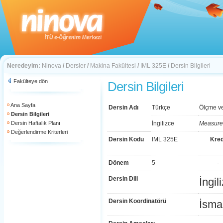
Neredeyim:
Ninova
/
Dersler
/
Makina Fakültesi
/
IML 325E
/
Dersin Bilgileri
Fakülteye dön
Dersin Bilgileri
Ana Sayfa
Dersin Adı
Türkçe
Ölçme v
Dersin Bilgileri
Dersin Haftalık Planı
İngilizce
Measurem
Değerlendirme Kriterleri
Dersin Kodu
IML 325E
Kred
Dönem
5
-
Dersin Dili
İngil
Dersin Koordinatörü
İsma