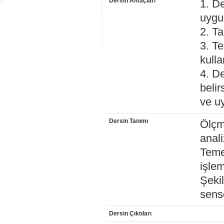
Dersin Amaçları
1. D
uygu
2. Ta
3. T
kull
4. De
belir
ve u
Dersin Tanımı
Ölçme
anali
Temel
işlem
Şekil
sensö
Dersin Çıktıları