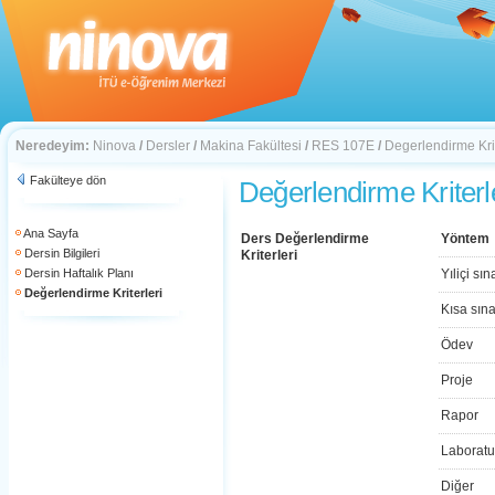
Neredeyim:
Ninova
/
Dersler
/
Makina Fakültesi
/
RES 107E
/
Degerlendirme Krit
Fakülteye dön
Değerlendirme Kriterl
Ana Sayfa
Ders Değerlendirme
Yöntem
Dersin Bilgileri
Kriterleri
Dersin Haftalık Planı
Yıliçi sın
Değerlendirme Kriterleri
Kısa sın
Ödev
Proje
Rapor
Laboratu
Diğer