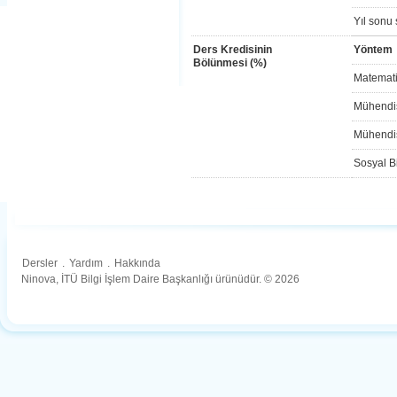
Yıl sonu 
Ders Kredisinin
Yöntem
Bölünmesi (%)
Matemati
Mühendis
Mühendis
Sosyal Bi
Dersler
.
Yardım
.
Hakkında
Ninova, İTÜ Bilgi İşlem Daire Başkanlığı ürünüdür. © 2026