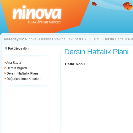
Neredeyim:
Ninova
/
Dersler
/
Makina Fakültesi
/
RES 107E
/
Dersin Haftalık Pl
Fakülteye dön
Dersin Haftalık Planı
Ana Sayfa
Hafta
Konu
Dersin Bilgileri
Dersin Haftalık Planı
Değerlendirme Kriterleri