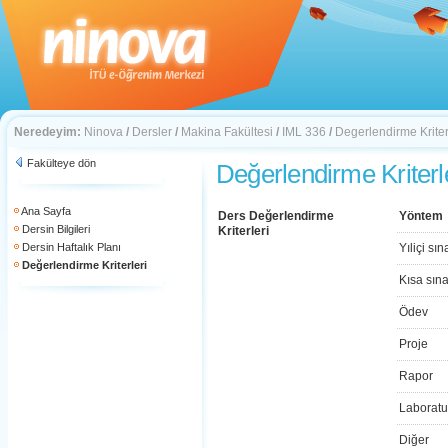
Neredeyim:
Ninova
/
Dersler
/
Makina Fakültesi
/
IML 336
/
Degerlendirme Kriter
Fakülteye dön
Değerlendirme Kriterl
Ana Sayfa
Ders Değerlendirme
Yöntem
Dersin Bilgileri
Kriterleri
Dersin Haftalık Planı
Yıliçi sın
Değerlendirme Kriterleri
Kısa sın
Ödev
Proje
Rapor
Laboratu
Diğer