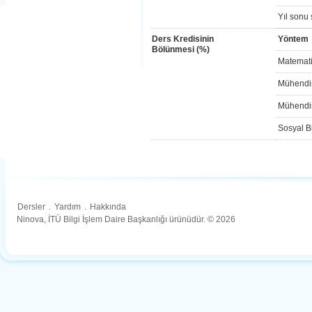
Yıl sonu 
Ders Kredisinin
Yöntem
Bölünmesi (%)
Matemati
Mühendis
Mühendis
Sosyal Bi
Dersler
.
Yardım
.
Hakkında
Ninova, İTÜ Bilgi İşlem Daire Başkanlığı ürünüdür. © 2026