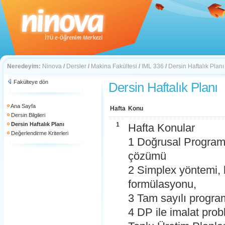
Neredeyim:
Ninova
/
Dersler
/
Makina Fakültesi
/
IML 336
/
Dersin Haftalık Planı
Fakülteye dön
Dersin Haftalık Planı
Ana Sayfa
Hafta
Konu
Dersin Bilgileri
Dersin Haftalık Planı
1
Hafta Konular
Değerlendirme Kriterleri
1 Doğrusal Programl
çözümü
2 Simplex yöntemi, 
formülasyonu,
3 Tam sayılı progr
4 DP ile imalat pro