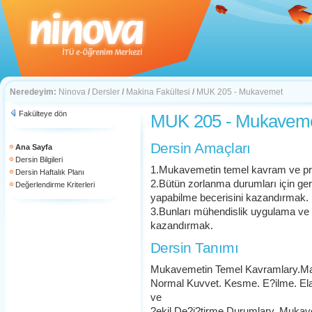
Neredeyim:
Ninova
/
Dersler
/
Makina Fakültesi
/
MUK 205 - Mukavemet
Fakülteye dön
MUK 205 - Mukavem
Dersin Amaçları
Ana Sayfa
Dersin Bilgileri
1.Mukavemetin temel kavram ve pre
Dersin Haftalık Planı
2.Bütün zorlanma durumları için ger
Değerlendirme Kriterleri
yapabilme becerisini kazandırmak.
3.Bunları mühendislik uygulama ve 
kazandırmak.
Dersin Tanımı
Mukavemetin Temel Kavramlary.Malz
Normal Kuvvet. Kesme. E?ilme. Ela
ve
?ekil De?i?tirme Durumlary. Mukav