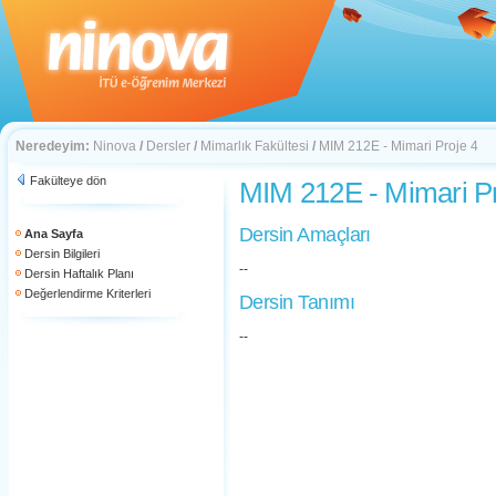
Neredeyim:
Ninova
/
Dersler
/
Mimarlık Fakültesi
/
MIM 212E - Mimari Proje 4
Fakülteye dön
MIM 212E - Mimari Pr
Dersin Amaçları
Ana Sayfa
Dersin Bilgileri
--
Dersin Haftalık Planı
Değerlendirme Kriterleri
Dersin Tanımı
--