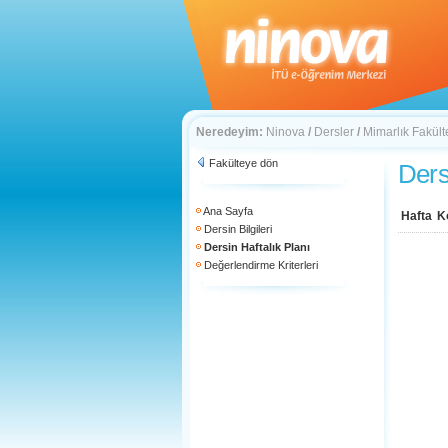
Neredeyim:
Ninova
/
Dersler
/
Mimarlık Fakült
Fakülteye dön
Ders
Ana Sayfa
Hafta
K
Dersin Bilgileri
Dersin Haftalık Planı
Değerlendirme Kriterleri