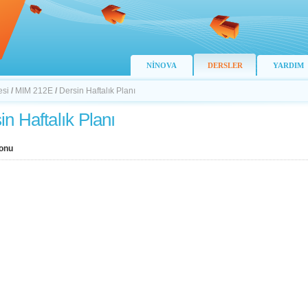
NİNOVA
DERSLER
YARDIM
esi
/
MIM 212E
/
Dersin Haftalık Planı
in Haftalık Planı
onu