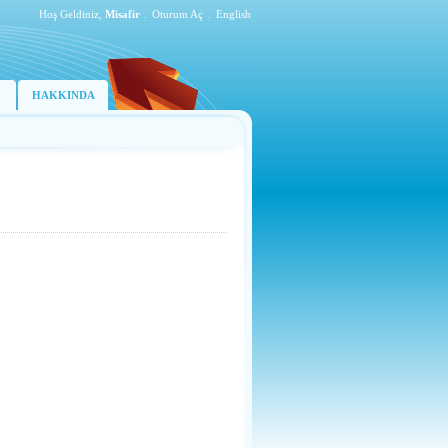
Hoş Geldiniz,
Misafir
.
Oturum Aç
.
English
HAKKINDA