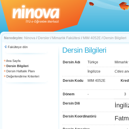
Neredeyim:
Ninova
/
Dersler
/
Mimarlık Fakültesi
/
MIM 4052E
/
Dersin Bilgileri
Fakülteye dön
Dersin Bilgileri
Ana Sayfa
Dersin Adı
Türkçe
Mimarlık 
Dersin Bilgileri
Dersin Haftalık Planı
İngilizce
Cities an
Değerlendirme Kriterleri
Dersin Kodu
MIM 4052E
Kred
Dönem
-
3
Dersin Dili
İngil
Dersin Koordinatörü
Fatm