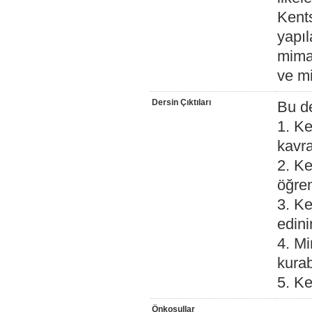
Kents
yapıl
mimar
ve mi
Dersin Çıktıları
Bu de
1. Ken
kavra
2. Ke
öğren
3. Ke
edinir
4. Mi
kurab
5. Ke
Önkoşullar