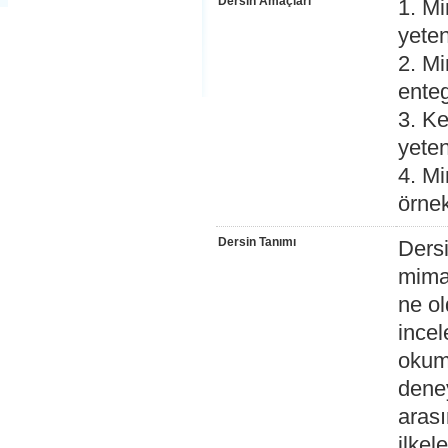
Dersin Amaçları
1. Mi
yete
2. Mi
ente
3. Ke
yete
4. Mi
örne
Dersin Tanımı
Dersi
mimar
ne ol
incel
okuma
deney
arası
ilkel