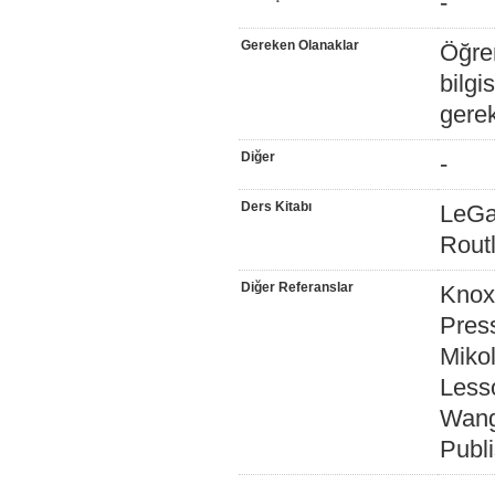
-
Gereken Olanaklar
Öğren
bilgi
gerek
Diğer
-
Ders Kitabı
LeGat
Rout
Diğer Referanslar
Knox,
Pres
Mikol
Lesso
Wang,
Publi