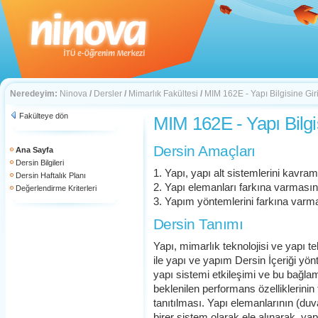
Neredeyim:
Ninova
/
Dersler
/
Mimarlık Fakültesi
/
MIM 162E - Yapı Bilgisine Gir
Fakülteye dön
MIM 162E - Yapı Bilgi
Dersin Amaçları
Ana Sayfa
Dersin Bilgileri
1. Yapı, yapı alt sistemlerini kavr
Dersin Haftalık Planı
2. Yapı elemanları farkına varması
Değerlendirme Kriterleri
3. Yapım yöntemlerini farkına var
Dersin Tanımı
Yapı, mimarlık teknolojisi ve yapı t
ile yapı ve yapım Dersin İçeriği yönt
yapı sistemi etkileşimi ve bu bağl
beklenilen performans özelliklerinin 
tanıtılması. Yapı elemanlarının (du
birer sistem olarak ele alınarak, ya