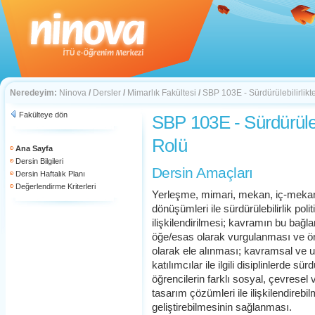
Neredeyim:
Ninova
/
Dersler
/
Mimarlık Fakültesi
/
SBP 103E - Sürdürülebilirlikt
Fakülteye dön
SBP 103E - Sürdürüleb
Rolü
Ana Sayfa
Dersin Bilgileri
Dersin Amaçları
Dersin Haftalık Planı
Değerlendirme Kriterleri
Yerleşme, mimari, mekan, iç-mekan v
dönüşümleri ile sürdürülebilirlik pol
ilişkilendirilmesi; kavramın bu bağ
öğe/esas olarak vurgulanması ve ön
olarak ele alınması; kavramsal ve u
katılımcılar ile ilgili disiplinlerde sürd
öğrencilerin farklı sosyal, çevresel 
tasarım çözümleri ile ilişkilendirebi
geliştirebilmesinin sağlanması.