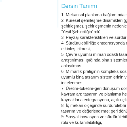
Dersin Tanımı
1. Mekansal planlama bağlamında sü
2. Küresel şehirleşme dinamikleri (
şehirleşme), şehirleşmenin nedenleri
‘Yeşil Şehirciliğin’ rolü,
3. Peyzaj karakteristikleri ve sürdürüle
4. Sürdürülebilirliğe entegrasyonda
etkinleştirilmesi,
5. Çevre uyumlu mimari odaklı tasarı
araştırılması ışığında bina sisteml
anlaşılması,
6. Mimarlık pratiğinin kompleks sos
uyumlu bina tasarım sistemlerinin ve
incelenmesi,
7. Üretim-tüketim-geri dönüşüm döngü
kavramları; tasarım ve planlama hed
kaynaklarla entegrasyonu, açık uçl
8. İç mekan ölçeğinde sürdürülebilirl
tasarım ve değerlendirme; geri dön
9. Sosyal inovasyon ve sürdürülebil
rolü ve kullanılabilirliği,