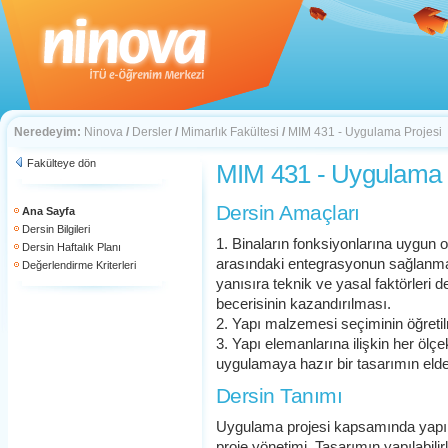
Neredeyim:
Ninova
/
Dersler
/
Mimarlık Fakültesi
/
MIM 431 - Uygulama Projesi
Fakülteye dön
MIM 431 - Uygulama 
Dersin Amaçları
Ana Sayfa
Dersin Bilgileri
1. Binaların fonksiyonlarına uygun ol
Dersin Haftalık Planı
arasındaki entegrasyonun sağlanmas
Değerlendirme Kriterleri
yanısıra teknik ve yasal faktörler
becerisinin kazandırılması.
2. Yapı malzemesi seçiminin öğreti
3. Yapı elemanlarına ilişkin her ölçek
uygulamaya hazır bir tasarımın eld
Dersin Tanımı
Uygulama projesi kapsamında yapı, 
proje yönetimi. Tasarımın yapılabili